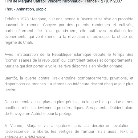
Film de Marjane Satrapi, Vincent Paronnaud -
France -
27 juin 2007
1h35
- Animation, Biopic
Téhéran 1978 : Marjane, huit ans, songe à l'avenir et se rêve en prophète
sauvant le monde. Choyée par des parents modernes et cultivés,
particulièrement liée à sa grand-mère, elle suit avec exaltation les
évènements qui vont mener à la révolution et provoquer la chute du
régime du Chah.
Avec l'instauration de la République islamique débute le temps des
"commissaires de la révolution" qui contrôlent tenues et comportements.
Marjane qui doit porter le voile, se rêve désormais en révolutionnaire.
Bientôt, la guerre contre l'Irak entraîne bombardements, privations, et
disparitions de proches. La répression intérieure devient chaque jour plus
sévère.
Dans un contexte de plus en plus pénible, sa langue bien pendue et ses
positions rebelles deviennent problématiques. Ses parents décident alors
de l'envoyer en Autriche pour la protéger.
A Vienne, Marjane vit à quatorze ans sa deuxième révolution :
l'adolescence, la liberté, les vertiges de l'amour mais aussi l'exil, la
solitude et la différence.